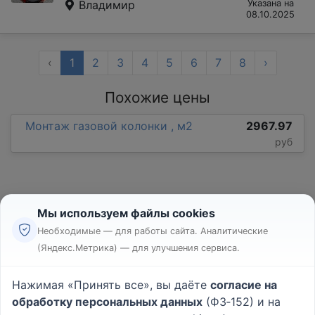
Владимир
Указана на
08.10.2025
‹
1
2
3
4
5
6
7
8
›
Похожие цены
Монтаж газовой колонки , м2
2967.97
руб
Мы используем файлы cookies
Необходимые — для работы сайта. Аналитические
(Яндекс.Метрика) — для улучшения сервиса.
Реклама
Правила
Нажимая «Принять все», вы даёте
согласие на
Пользовательское соглашение
обработку персональных данных
(ФЗ‑152) и на
Политика конфиденциальности