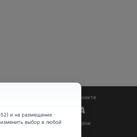
Вопрос - Ответ
|
О проекте
52) и на размещение
е изменить выбор в любой
© 2026
Rabotniki.online
ты