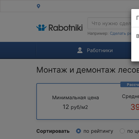
Например:
Сделать ремон
В
Работники
Монтаж и демонтаж лесо
Рассч
Средн
Минимальная цена
3
12
руб/м2
Сортировать
по рейтингу
по ц