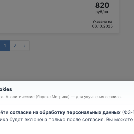
820
руб/шт.
Указана на
08.10.2025
1
2
›
okies
т квартиры или комнаты
Строительство дома
а. Аналитические (Яндекс.Метрика) — для улучшения сервиса.
очные работы
Малярные работы
атурные работы
Монтаж гипсокартона
аёте
согласие на обработку персональных данных
(ФЗ‑1
ейка обоев
Напольные покрытия
тика будет включена только после согласия. Вы может
лки
Электромонтажные рабо
.
хнические работы
Кровельные работы