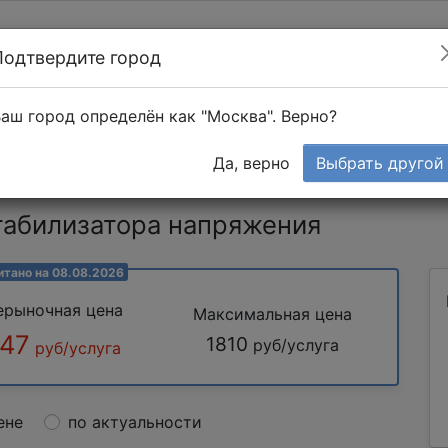
Подтвердите город
Найти мастера
т в 1-к квартире
аш город определён как "Москва". Верно?
Тендеры
Да, верно
Выбрать другой
табилизатора напряжения
итано на 08.08.2026
ерыночная цена
Максимальная цена
.47
1810
руб/услуга
руб/услуга
ене
по актуальности