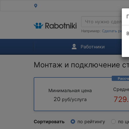
Например:
Сделать ремон
В
Работники
Монтаж и подключение с
Рассч
Средн
Минимальная цена
729
20
руб/услуга
Сортировать
по рейтингу
по ц