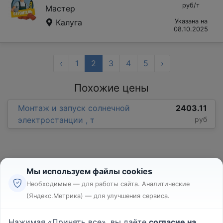
руб/т
Мастер
Калуга
Указана на
08.10.2025
‹
1
2
3
4
5
›
Похожие цены
Монтаж и запуск солнечной
2403.11
электростанции , т
руб
Мы используем файлы cookies
Необходимые — для работы сайта. Аналитические
(Яндекс.Метрика) — для улучшения сервиса.
Реклама
Правила
Нажимая «Принять все», вы даёте
согласие на