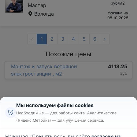
руб/м2
Мастер
Вологда
Указана на
08.10.2025
‹
1
2
3
4
5
6
›
Похожие цены
Монтаж и запуск ветряной
4113.25
электростанции , м2
руб
Мы используем файлы cookies
Необходимые — для работы сайта. Аналитические
(Яндекс.Метрика) — для улучшения сервиса.
Реклама
Правила
Нажимая «Принять все», вы даёте
согласие на