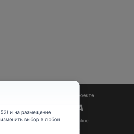
Вопрос - Ответ
|
О проекте
52) и на размещение
е изменить выбор в любой
© 2026
Rabotniki.online
ты