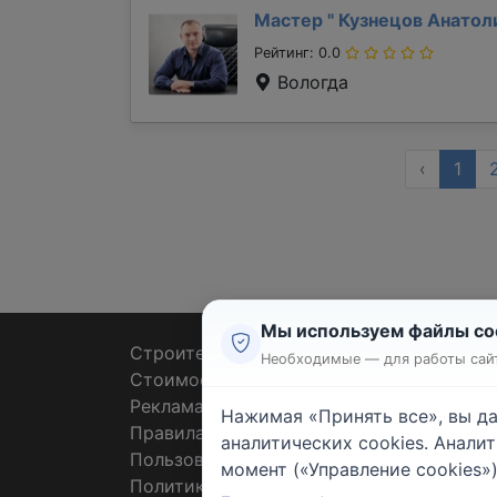
Мастер "
Кузнецов Анато
Рейтинг: 0.0
Вологда
‹
1
Мы используем файлы co
Строительные тендеры
Ремон
Необходимые — для работы сайт
Стоимость работ
Плит
Реклама
Штук
Нажимая «Принять все», вы д
Правила
Покл
аналитических cookies. Анали
Пользовательское соглашение
Пото
момент («Управление cookies»)
Политика конфиденциальности
Санте