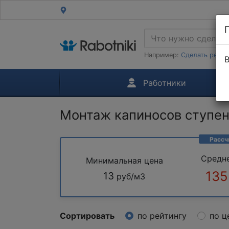
Например:
Сделать ремон
В
Работники
Монтаж капиносов ступе
Рассч
Средн
Минимальная цена
135
13
руб/м3
Сортировать
по рейтингу
по ц