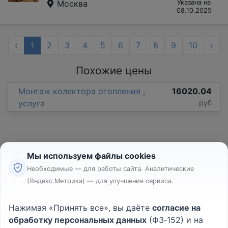
Москва
Указана на
08.10.2025
‹
1
2
3
4
5
6
7
8
9
10
›
Похожие цены
Монтаж колектора отопления ,
16020.04
услуга
руб
Мы используем файлы cookies
Необходимые — для работы сайта. Аналитические
(Яндекс.Метрика) — для улучшения сервиса.
Реклама
Правила
Нажимая «Принять все», вы даёте
согласие на
Пользовательское соглашение
обработку персональных данных
(ФЗ‑152) и на
Политика конфиденциальности