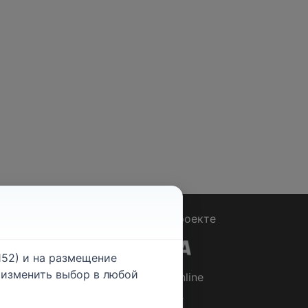
Вопрос - Ответ
|
О проекте
52) и на размещение
е изменить выбор в любой
© 2026
Rabotniki.online
ты