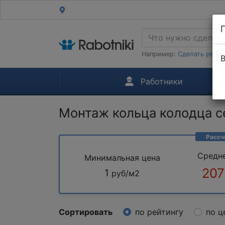
Например:
Сделать ремон
В
Работники
Монтаж кольца колодца с
Рассч
Средн
Минимальная цена
207
1
руб/м2
Сортировать
по рейтингу
по ц