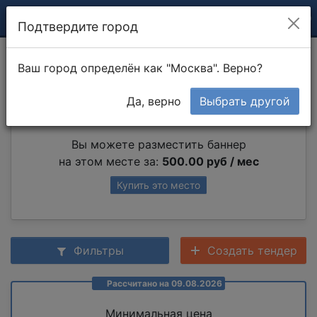
Подтвердите город
Монтаж композита
Ваш город определён как "Москва". Верно?
Да, верно
Выбрать другой
Партнер раздела
Вы можете разместить баннер
на этом месте за:
500.00 руб / мес
Купить это место
Фильтры
Создать тендер
Рассчитано на 09.08.2026
Минимальная цена