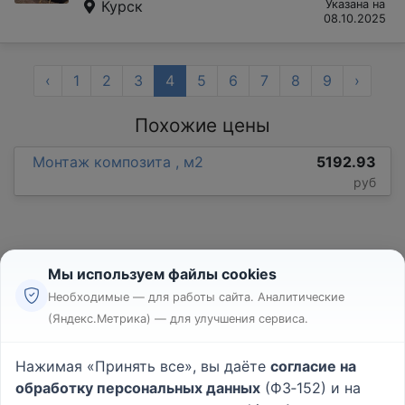
Курск
Указана на
08.10.2025
‹
1
2
3
4
5
6
7
8
9
›
Похожие цены
Монтаж композита , м2
5192.93
руб
Мы используем файлы cookies
Необходимые — для работы сайта. Аналитические
(Яндекс.Метрика) — для улучшения сервиса.
Реклама
Правила
Нажимая «Принять все», вы даёте
согласие на
Пользовательское соглашение
обработку персональных данных
(ФЗ‑152) и на
Политика конфиденциальности