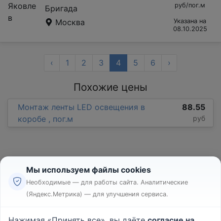
руб/пог.м
Бригада
Москва
Указана на
08.10.2025
‹
1
2
3
4
5
6
›
Похожие цены
Монтаж ленты LED освещения в
88.55
коробе , пог.м
руб
Мы используем файлы cookies
Необходимые — для работы сайта. Аналитические
(Яндекс.Метрика) — для улучшения сервиса.
Реклама
Правила
Нажимая «Принять все», вы даёте
согласие на