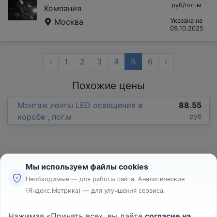
руб/пог.м
Компания
Москва
Указана на
09.10.2025
‹
1
2
3
4
5
6
›
Похожие цены
Монтаж ленты LED освещения в
88.55
коробе , пог.м
руб
Мы используем файлы cookies
Необходимые — для работы сайта. Аналитические
(Яндекс.Метрика) — для улучшения сервиса.
Реклама
Правила
Нажимая «Принять все», вы даёте
согласие на