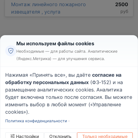
Монтаж линейного пожарного
2500
извещателя , услуга
руб
Мы используем файлы cookies
Необходимые — для работы сайта. Аналитические
(Яндекс.Метрика) — для улучшения сервиса.
Реклама
Правила
Нажимая «Принять все», вы даёте
согласие на
Пользовательское соглашение
обработку персональных данных
(ФЗ‑152) и на
Политика конфиденциальности
размещение аналитических cookies. Аналитика
Вопрос - Ответ
|
О проекте
будет включена только после согласия. Вы можете
изменить выбор в любой момент («Управление
cookies»).
© 2026
Rabotniki.online
Политика конфиденциальности
·
Настройки
Отклонить
Только необходимые