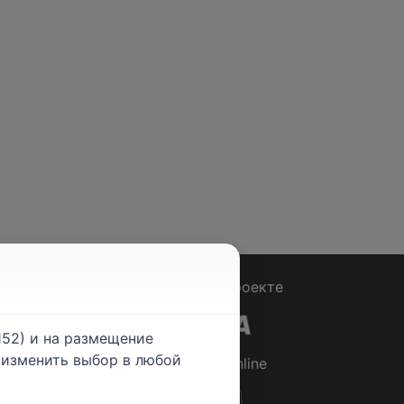
Вопрос - Ответ
|
О проекте
52) и на размещение
е изменить выбор в любой
© 2026
Rabotniki.online
ты