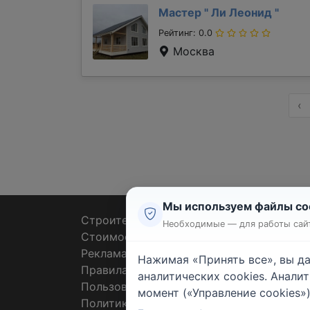
Мастер "
Ли Леонид
"
Рейтинг: 0.0
Москва
‹
Мы используем файлы co
Строительные тендеры
Ремон
Необходимые — для работы сайт
Стоимость работ
Плит
Реклама
Штук
Нажимая «Принять все», вы д
Правила
Покл
аналитических cookies. Анали
Пользовательское соглашение
Пото
момент («Управление cookies»)
Политика конфиденциальности
Санте