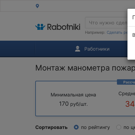
Например:
Сделать ремон
В
Работники
Монтаж манометра пожа
Рассч
Средн
Минимальная цена
34
170
руб/шт.
Сортировать
по рейтингу
по ц