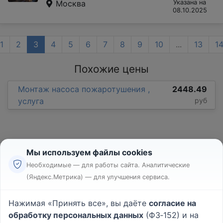
Москва
Указана на
08.10.2025
1
2
3
4
5
6
7
8
9
10
...
13
1
Похожие цены
Монтаж насоса пожаротушения ,
2448.49
услуга
руб
Мы используем файлы cookies
Необходимые — для работы сайта. Аналитические
(Яндекс.Метрика) — для улучшения сервиса.
Реклама
Правила
Нажимая «Принять все», вы даёте
согласие на
Пользовательское соглашение
обработку персональных данных
(ФЗ‑152) и на
Политика конфиденциальности