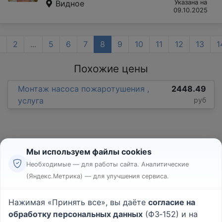
Видное
Указана на
09.10.2025
1
2
...
5
6
7
8
9
10
11
12
13
1
Похожие цены
Монтаж насоса пожаротушения ,
2448.49
услуга
руб
Мы используем файлы cookies
Необходимые — для работы сайта. Аналитические
(Яндекс.Метрика) — для улучшения сервиса.
Реклама
Правила
Нажимая «Принять все», вы даёте
согласие на
Пользовательское соглашение
обработку персональных данных
(ФЗ‑152) и на
Политика конфиденциальности