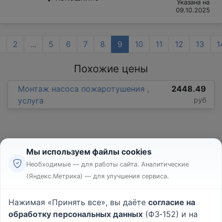
Указана на
09.10.2025
1
2
...
5
6
7
8
9
10
11
12
13
1
Похожие цены
Монтаж насоса пожаротушения ,
2448.49
услуга
руб
Мы используем файлы cookies
Необходимые — для работы сайта. Аналитические
(Яндекс.Метрика) — для улучшения сервиса.
Реклама
Правила
Нажимая «Принять все», вы даёте
согласие на
Пользовательское соглашение
обработку персональных данных
(ФЗ‑152) и на
Политика конфиденциальности