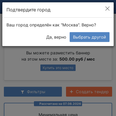
Подтвердите город
Монтаж насоса
Ваш город определён как "Москва". Верно?
Да, верно
Выбрать другой
Партнер раздела
Вы можете разместить баннер
на этом месте за:
500.00 руб / мес
Купить это место
Фильтры
Создать тендер
Рассчитано на 07.08.2026
Минимальная цена