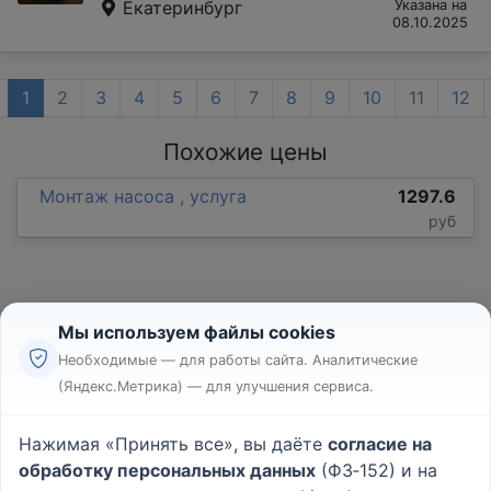
Екатеринбург
Указана на
08.10.2025
1
2
3
4
5
6
7
8
9
10
11
12
Похожие цены
Монтаж насоса , услуга
1297.6
руб
Мы используем файлы cookies
Необходимые — для работы сайта. Аналитические
(Яндекс.Метрика) — для улучшения сервиса.
Реклама
Правила
Нажимая «Принять все», вы даёте
согласие на
Пользовательское соглашение
обработку персональных данных
(ФЗ‑152) и на
Политика конфиденциальности