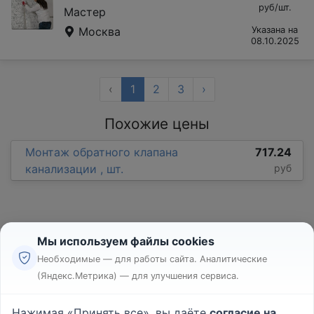
руб/шт.
Мастер
Москва
Указана на
08.10.2025
‹
1
2
3
›
Похожие цены
Монтаж обратного клапана
717.24
канализации , шт.
руб
Мы используем файлы cookies
Необходимые — для работы сайта. Аналитические
(Яндекс.Метрика) — для улучшения сервиса.
Реклама
Правила
Нажимая «Принять все», вы даёте
согласие на