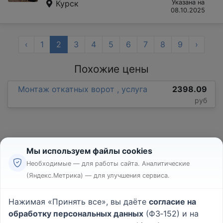
Курск
Указана на
08.10.2025
‹
1
2
3
4
5
6
7
8
9
›
Похожие цены
Монтаж откатных ворот , услуга
2398.09
руб
Мы используем файлы cookies
Необходимые — для работы сайта. Аналитические
(Яндекс.Метрика) — для улучшения сервиса.
Реклама
Правила
Нажимая «Принять все», вы даёте
согласие на
Пользовательское соглашение
обработку персональных данных
(ФЗ‑152) и на
Политика конфиденциальности