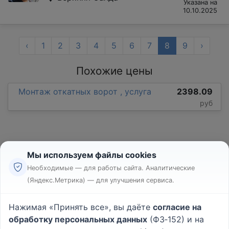
Указана на
10.10.2025
‹
1
2
3
4
5
6
7
8
9
›
Похожие цены
Монтаж откатных ворот , услуга
2398.09
руб
Мы используем файлы cookies
Необходимые — для работы сайта. Аналитические
(Яндекс.Метрика) — для улучшения сервиса.
Реклама
Правила
Нажимая «Принять все», вы даёте
согласие на
Пользовательское соглашение
обработку персональных данных
(ФЗ‑152) и на
Политика конфиденциальности