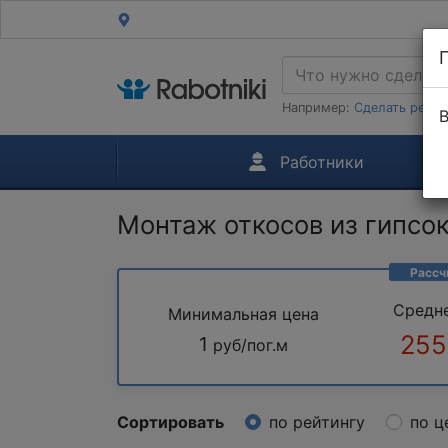
Например:
Сделать ремон
В
Работники
Монтаж откосов из гипсо
Рассч
Средн
Минимальная цена
255
1
руб/пог.м
Сортировать
по рейтингу
по ц