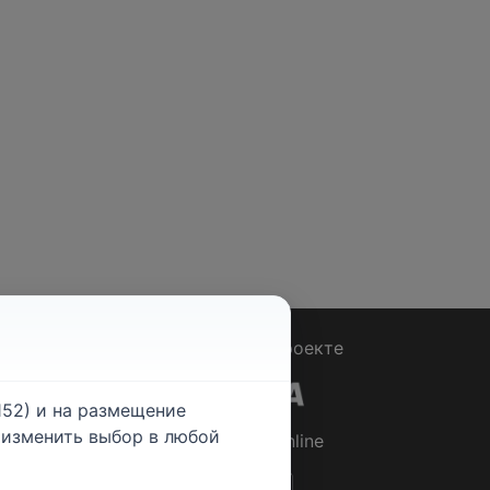
Вопрос - Ответ
|
О проекте
52) и на размещение
е изменить выбор в любой
© 2026
Rabotniki.online
ты