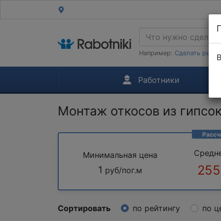
Например:
Сделать ремон
В
Работники
Монтаж откосов из гипсо
Рассч
Средн
Минимальная цена
255
1
руб/пог.м
Сортировать
по рейтингу
по ц