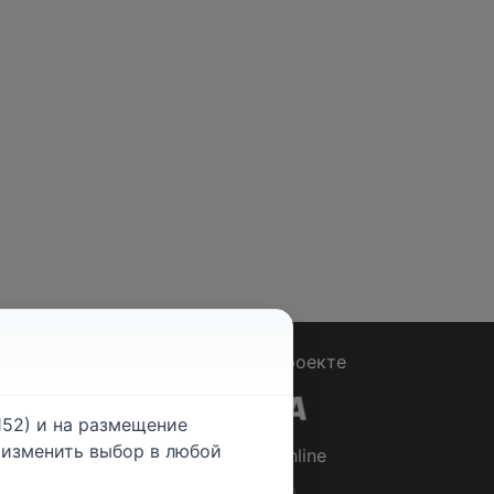
Вопрос - Ответ
|
О проекте
52) и на размещение
е изменить выбор в любой
© 2026
Rabotniki.online
ты