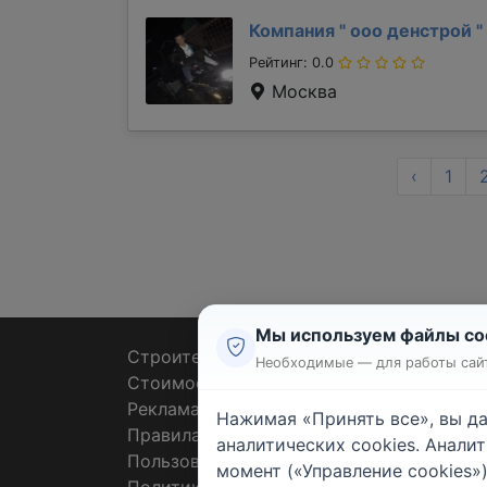
Компания "
ооо денстрой
"
Рейтинг: 0.0
Москва
‹
1
Мы используем файлы co
Строительные тендеры
Ремон
Необходимые — для работы сайт
Стоимость работ
Плит
Реклама
Штук
Нажимая «Принять все», вы д
Правила
Покл
аналитических cookies. Анали
Пользовательское соглашение
Пото
момент («Управление cookies»)
Политика конфиденциальности
Санте