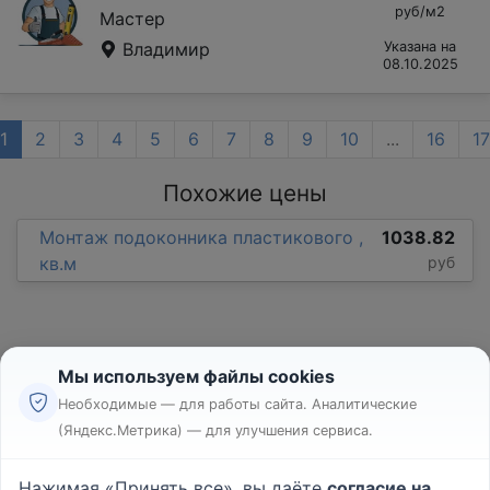
руб/м2
Мастер
Владимир
Указана на
08.10.2025
1
2
3
4
5
6
7
8
9
10
...
16
17
Похожие цены
Монтаж подоконника пластикового ,
1038.82
кв.м
руб
Мы используем файлы cookies
Необходимые — для работы сайта. Аналитические
(Яндекс.Метрика) — для улучшения сервиса.
Реклама
Правила
Нажимая «Принять все», вы даёте
согласие на