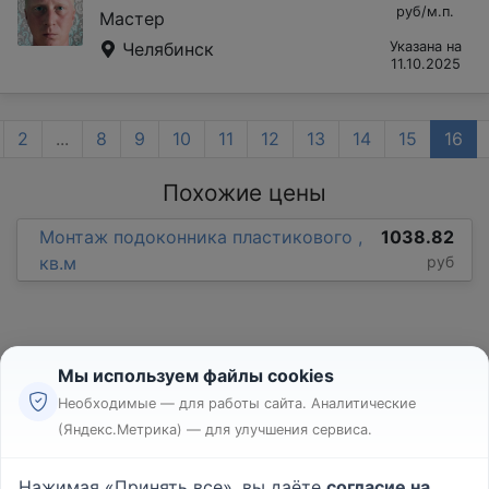
руб/м.п.
Мастер
Челябинск
Указана на
11.10.2025
2
...
8
9
10
11
12
13
14
15
16
Похожие цены
Монтаж подоконника пластикового ,
1038.82
кв.м
руб
Мы используем файлы cookies
Необходимые — для работы сайта. Аналитические
(Яндекс.Метрика) — для улучшения сервиса.
Реклама
Правила
Нажимая «Принять все», вы даёте
согласие на