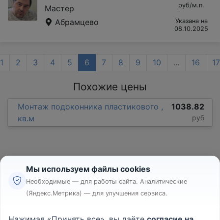
руб/м.п.
Мастер
Абрамцево
Указана на
08.10.2025
1
2
3
4
5
6
7
8
9
10
...
16
17
Похожие цены
Монтаж подоконника пластикового ,
1038.82
кв.м
руб
Мы используем файлы cookies
Необходимые — для работы сайта. Аналитические
(Яндекс.Метрика) — для улучшения сервиса.
Реклама
Правила
Нажимая «Принять все», вы даёте
согласие на