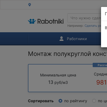
Например:
Сделать ремон
В
Работники
Монтаж полукруглой конс
Рассч
Средн
Минимальная цена
981
13
руб/м3
Сортировать
по рейтингу
по ц