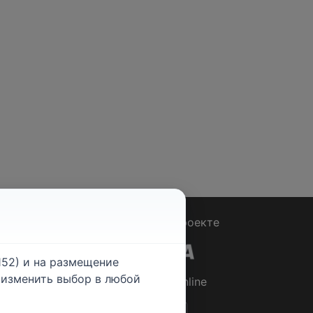
Вопрос - Ответ
|
О проекте
52) и на размещение
е изменить выбор в любой
© 2026
Rabotniki.online
ты