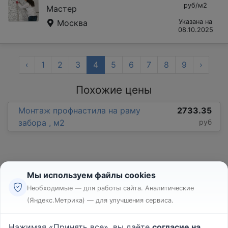
руб/м2
Мастер
Москва
Указана на
08.10.2025
‹
1
2
3
4
5
6
7
8
9
›
Похожие цены
Монтаж профнастила на раму
2733.35
забора , м2
руб
Мы используем файлы cookies
Необходимые — для работы сайта. Аналитические
(Яндекс.Метрика) — для улучшения сервиса.
Реклама
Правила
Нажимая «Принять все», вы даёте
согласие на