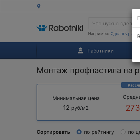
Например:
Сделать ремон
В
Работники
Монтаж профнастила на р
Рассч
Средн
Минимальная цена
273
12
руб/м2
Сортировать
по рейтингу
по ц