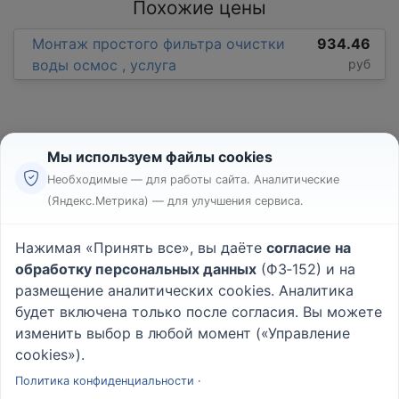
Похожие цены
Монтаж простого фильтра очистки
934.46
воды осмос , услуга
руб
Мы используем файлы cookies
Необходимые — для работы сайта. Аналитические
(Яндекс.Метрика) — для улучшения сервиса.
Реклама
Правила
Нажимая «Принять все», вы даёте
согласие на
Пользовательское соглашение
обработку персональных данных
(ФЗ‑152) и на
Политика конфиденциальности
размещение аналитических cookies. Аналитика
Вопрос - Ответ
|
О проекте
будет включена только после согласия. Вы можете
изменить выбор в любой момент («Управление
cookies»).
© 2026
Rabotniki.online
Политика конфиденциальности
·