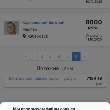
10.10.2025
8000
Каргальский Евгений
руб/шт.
Мастер
Хабаровск
Указана на
11.10.2025
‹
1
2
3
4
5
6
›
Похожие цены
Монтаж распашных ворот , услуга
7184.19
руб
Мы используем файлы cookies