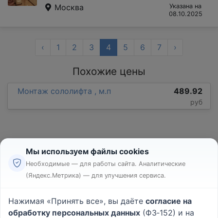
Москва
Указана на
08.10.2025
‹
1
2
3
4
5
6
7
›
Похожие цены
Монтаж сололифта , м.п
489.92
руб
Мы используем файлы cookies
Необходимые — для работы сайта. Аналитические
(Яндекс.Метрика) — для улучшения сервиса.
Реклама
Правила
Нажимая «Принять все», вы даёте
согласие на
Пользовательское соглашение
обработку персональных данных
(ФЗ‑152) и на
Политика конфиденциальности