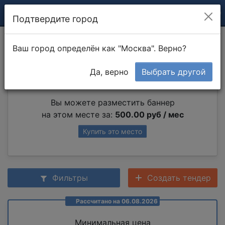
Подтвердите город
Монтаж сололифта
Ваш город определён как "Москва". Верно?
Да, верно
Выбрать другой
Партнер раздела
Вы можете разместить баннер
на этом месте за:
500.00 руб / мес
Купить это место
Фильтры
Создать тендер
Рассчитано на 06.08.2026
Минимальная цена