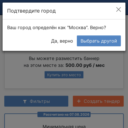
Подтвердите город
Монтаж трапа
Ваш город определён как "Москва". Верно?
Да, верно
Выбрать другой
Партнер раздела
Вы можете разместить баннер
на этом месте за:
500.00 руб / мес
Купить это место
Фильтры
Создать тендер
Рассчитано на 07.08.2026
Минимальная цена