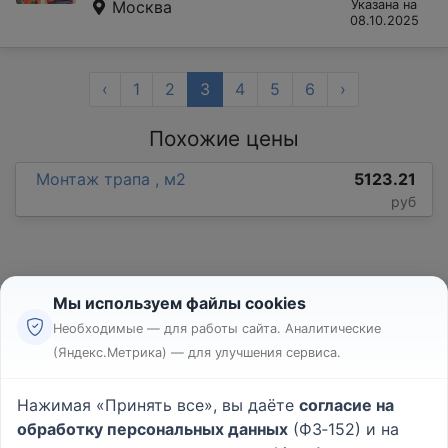
Москва
Указана на
08.10.2025
‹
1
2
3
4
5
6
›
Похожие цены
Монтаж трапа , м2
5123.21
руб
Мы используем файлы cookies
Необходимые — для работы сайта. Аналитические
(Яндекс.Метрика) — для улучшения сервиса.
Реклама
Правила
Нажимая «Принять все», вы даёте
согласие на
Пользовательское соглашение
обработку персональных данных
(ФЗ‑152) и на
Политика конфиденциальности