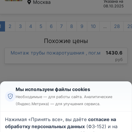
Москва
Указана на
08.10.2025
1
2
3
4
5
6
7
8
9
10
...
28
2
Похожие цены
Монтаж трубы пожаротушения , пог.м
1430.6
руб
Мы используем файлы cookies
Необходимые — для работы сайта. Аналитические
(Яндекс.Метрика) — для улучшения сервиса.
Реклама
Правила
Нажимая «Принять все», вы даёте
согласие на
Пользовательское соглашение
обработку персональных данных
(ФЗ‑152) и на
Политика конфиденциальности