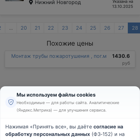
Нижний Новгород
Указана на
13.10.2025
2
...
20
21
22
23
24
25
26
27
28
Похожие цены
Монтаж трубы пожаротушения , пог.м
1430.6
руб
Мы используем файлы cookies
Необходимые — для работы сайта. Аналитические
(Яндекс.Метрика) — для улучшения сервиса.
Реклама
Правила
Нажимая «Принять все», вы даёте
согласие на
Пользовательское соглашение
обработку персональных данных
(ФЗ‑152) и на
Политика конфиденциальности