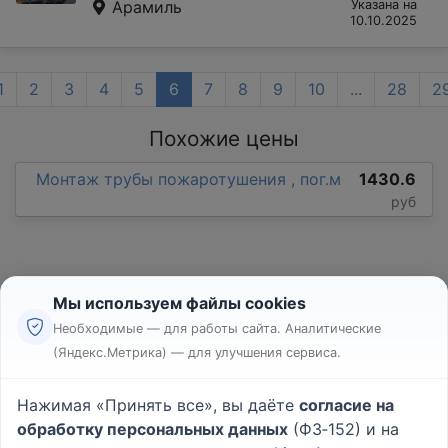
Арамиль
Указана на
10.10.2025
1
2
3
4
5
6
7
8
9
10
...
28
2
Похожие цены
Монтаж трубы пожаротушения , пог.м
1430.6
руб
Мы используем файлы cookies
Необходимые — для работы сайта. Аналитические
(Яндекс.Метрика) — для улучшения сервиса.
Реклама
Правила
Нажимая «Принять все», вы даёте
согласие на
Пользовательское соглашение
обработку персональных данных
(ФЗ‑152) и на
Политика конфиденциальности