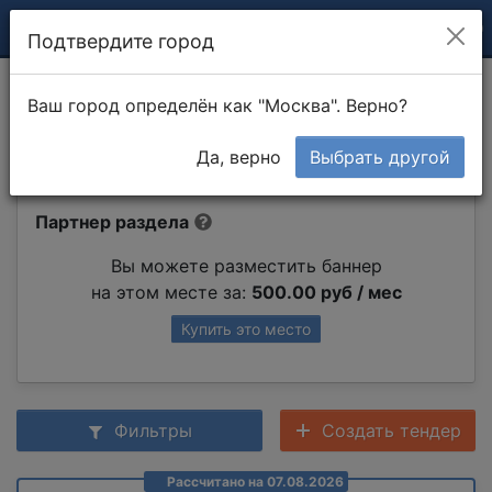
Подтвердите город
Монтаж внутренней
Ваш город определён как "Москва". Верно?
видеокамеры
Да, верно
Выбрать другой
Партнер раздела
Вы можете разместить баннер
на этом месте за:
500.00 руб / мес
Купить это место
Фильтры
Создать тендер
Рассчитано на 07.08.2026