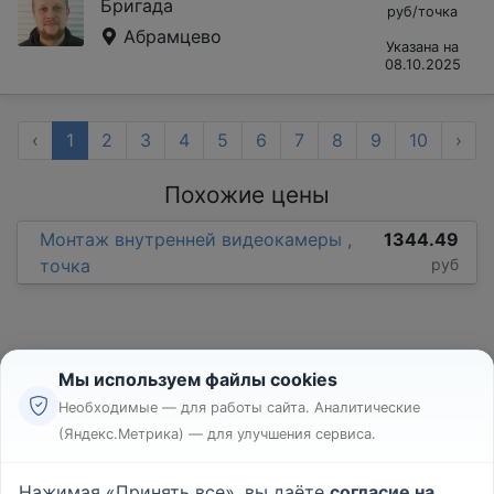
Бригада
руб/точка
Абрамцево
Указана на
08.10.2025
‹
1
2
3
4
5
6
7
8
9
10
›
Похожие цены
Монтаж внутренней видеокамеры ,
1344.49
точка
руб
Мы используем файлы cookies
Необходимые — для работы сайта. Аналитические
(Яндекс.Метрика) — для улучшения сервиса.
Реклама
Правила
Нажимая «Принять все», вы даёте
согласие на