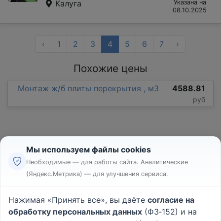
Калуга
Указана на
08.10.2025
‹
1
2
3
4
5
6
7
›
Похожие цены
Монтаж ж/б плиты перекрытия , м3
4588.81
руб
Мы используем файлы cookies
Необходимые — для работы сайта. Аналитические
(Яндекс.Метрика) — для улучшения сервиса.
Реклама
Правила
Нажимая «Принять все», вы даёте
согласие на
Пользовательское соглашение
обработку персональных данных
(ФЗ‑152) и на
Политика конфиденциальности