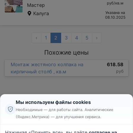
руб/кв.м
Мастер
Калуга
Указана на
08.10.2025
‹
1
2
3
4
5
›
Похожие цены
Монтаж жестяного колпака на
618.58
кирпичный столб , кв.м
руб
Мы используем файлы cookies
Необходимые — для работы сайта. Аналитические
(Яндекс.Метрика) — для улучшения сервиса.
Реклама
Правила
Нажимая «Принять все», вы даёте
согласие на