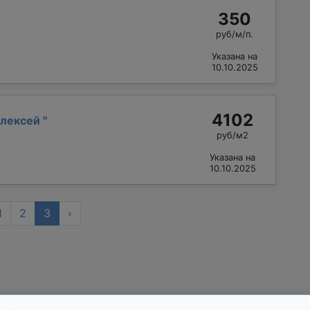
350
руб/м/п.
Указана на
10.10.2025
4102
Алексей
"
руб/м2
Указана на
10.10.2025
1
2
3
›