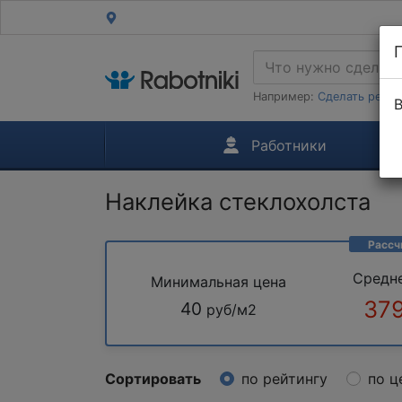
Например:
Сделать ремон
В
Работники
Наклейка стеклохолста
Рассч
Средн
Минимальная цена
379
40
руб/м2
Сортировать
по рейтингу
по ц