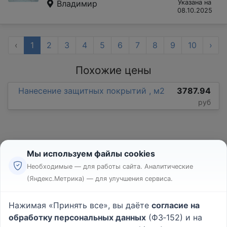
Владимир
Указана на
08.10.2025
‹
1
2
3
4
5
6
7
8
9
10
›
Похожие цены
Нанесение защитных покрытий , м2
3787.94
руб
Мы используем файлы cookies
Необходимые — для работы сайта. Аналитические
(Яндекс.Метрика) — для улучшения сервиса.
Реклама
Правила
Нажимая «Принять все», вы даёте
согласие на
Пользовательское соглашение
обработку персональных данных
(ФЗ‑152) и на
Политика конфиденциальности