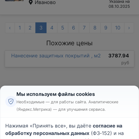
Иваново
Указана на
08.10.2025
‹
1
2
3
4
5
6
7
8
9
10
›
Похожие цены
Нанесение защитных покрытий , м2
3787.94
руб
Мы используем файлы cookies
Необходимые — для работы сайта. Аналитические
(Яндекс.Метрика) — для улучшения сервиса.
Реклама
Правила
Нажимая «Принять все», вы даёте
согласие на
Пользовательское соглашение
обработку персональных данных
(ФЗ‑152) и на
Политика конфиденциальности