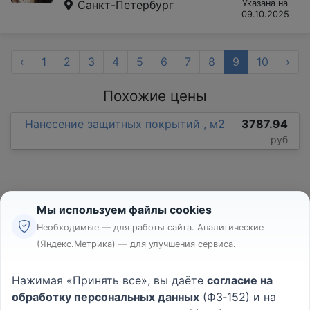
Санкт-Петербург
Указана на
09.10.2025
‹
1
2
3
4
5
6
7
8
9
10
›
Похожие цены
Нанесение защитных покрытий , м2
3787.94
руб
Мы используем файлы cookies
Необходимые — для работы сайта. Аналитические
(Яндекс.Метрика) — для улучшения сервиса.
Реклама
Правила
Нажимая «Принять все», вы даёте
согласие на
Пользовательское соглашение
обработку персональных данных
(ФЗ‑152) и на
Политика конфиденциальности