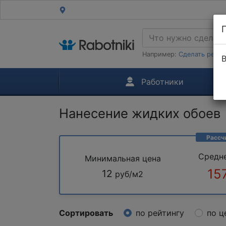
Например:
Сделать ремон
В
Работники
Нанесение жидких обоев
Рассч
Средн
Минимальная цена
15
12
руб/м2
Сортировать
по рейтингу
по ц