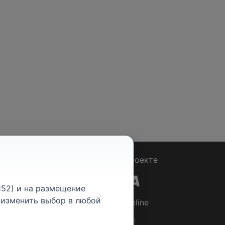
Вопрос - Ответ
|
О проекте
52) и на размещение
е изменить выбор в любой
© 2026
Rabotniki.online
ты