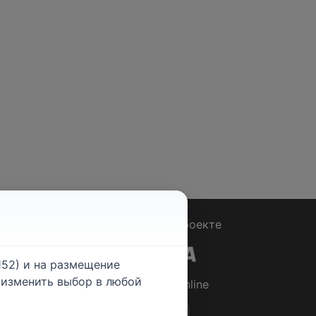
Вопрос - Ответ
|
О проекте
52) и на размещение
е изменить выбор в любой
© 2026
Rabotniki.online
ты