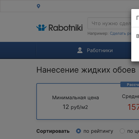
Например:
Сделать ремон
В
Работники
Нанесение жидких обоев
Рассч
Средн
Минимальная цена
15
12
руб/м2
Сортировать
по рейтингу
по ц