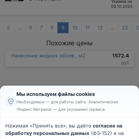
Указана на
09.10.2025
2
...
6
7
8
9
10
11
12
...
22
2
Похожие цены
Нанесение жидких обоев , м2
1572.4
руб
Мы используем файлы cookies
Необходимые — для работы сайта. Аналитические
(Яндекс.Метрика) — для улучшения сервиса.
Реклама
Правила
Нажимая «Принять все», вы даёте
согласие на
Пользовательское соглашение
обработку персональных данных
(ФЗ‑152) и на
Политика конфиденциальности