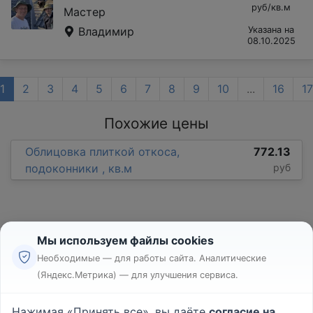
руб/кв.м
Мастер
Владимир
Указана на
08.10.2025
1
2
3
4
5
6
7
8
9
10
...
16
17
Похожие цены
Облицовка плиткой откоса,
772.13
подоконники , кв.м
руб
Мы используем файлы cookies
Необходимые — для работы сайта. Аналитические
(Яндекс.Метрика) — для улучшения сервиса.
Реклама
Правила
Нажимая «Принять все», вы даёте
согласие на