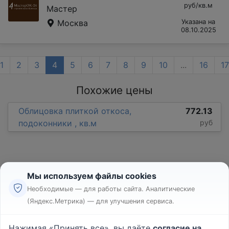
руб/кв.м
Мастер
Москва
Указана на
08.10.2025
1
2
3
4
5
6
7
8
9
10
...
16
17
Похожие цены
Облицовка плиткой откоса,
772.13
подоконники , кв.м
руб
Мы используем файлы cookies
Необходимые — для работы сайта. Аналитические
(Яндекс.Метрика) — для улучшения сервиса.
Реклама
Правила
Нажимая «Принять все», вы даёте
согласие на