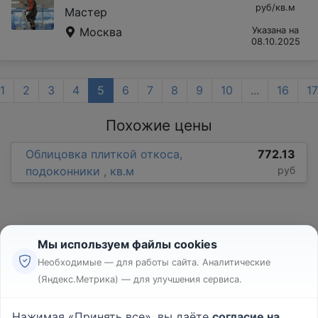
руб/кв.м
Мастер
Москва
Указана на
08.10.2025
1
2
3
4
5
6
7
8
9
10
...
16
17
Похожие цены
Облицовка плиткой откоса,
772.13
подоконники , кв.м
руб
Мы используем файлы cookies
Необходимые — для работы сайта. Аналитические
(Яндекс.Метрика) — для улучшения сервиса.
Реклама
Правила
Нажимая «Принять все», вы даёте
согласие на