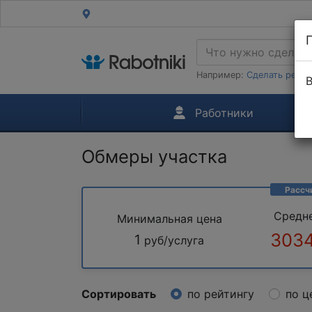
Например:
Сделать ремон
В
Работники
Обмеры участка
Рассч
Средн
Минимальная цена
3034
1
руб/услуга
Сортировать
по рейтингу
по ц