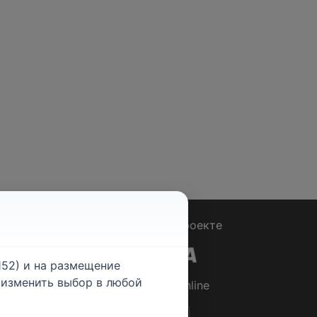
Вопрос - Ответ
|
О проекте
52) и на размещение
е изменить выбор в любой
© 2026
Rabotniki.online
ты