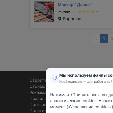
Мастер "
Данил
"
Рейтинг: 0.0
Воронеж
‹
1
Мы используем файлы co
Строительные тендеры
Ремон
Необходимые — для работы сайт
Стоимость работ
Плит
Реклама
Штук
Нажимая «Принять все», вы д
Правила
Покл
аналитических cookies. Анали
Пользовательское соглашение
Пото
момент («Управление cookies»)
Политика конфиденциальности
Санте