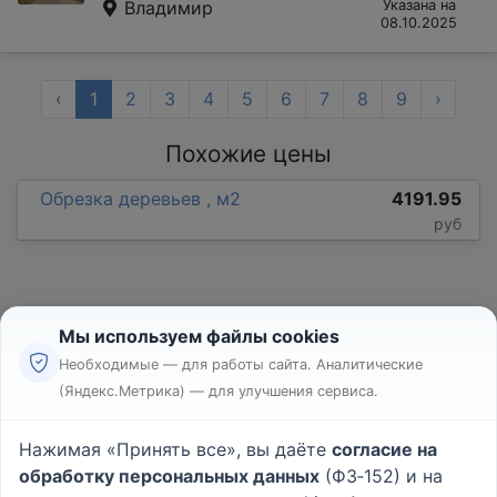
Владимир
Указана на
08.10.2025
‹
1
2
3
4
5
6
7
8
9
›
Похожие цены
Обрезка деревьев , м2
4191.95
руб
Мы используем файлы cookies
Необходимые — для работы сайта. Аналитические
(Яндекс.Метрика) — для улучшения сервиса.
Реклама
Правила
Нажимая «Принять все», вы даёте
согласие на
Пользовательское соглашение
обработку персональных данных
(ФЗ‑152) и на
Политика конфиденциальности