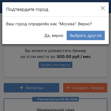
Подтвердите город
Обрезка деревьев
Ваш город определён как "Москва". Верно?
Да, верно
Выбрать другой
Партнер раздела
Вы можете разместить баннер
на этом месте за:
500.00 руб / мес
Купить это место
Фильтры
Создать тендер
Рассчитано на 09.08.2026
Минимальная цена